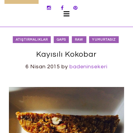
SKIP
TO
CONTENT
ATIŞTIRMALIKLAR
GAPS
RAW
YUMURTASIZ
Kayısılı Kokobar
6 Nisan 2015
by
badeninsekeri