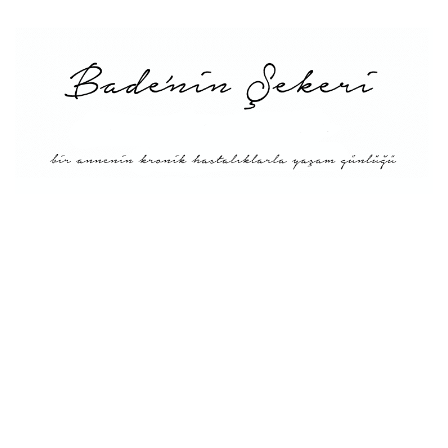
Menü
Tarifler
Blog Hakkında: Bade’nin
Şekeri’nin doğuşu ve
Misyonu
Kitaplar
Diyete Göre