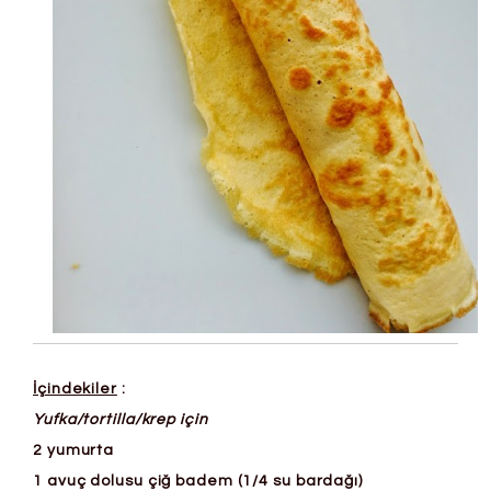
İçindekiler
:
Yufka/tortilla/krep için
2 yumurta
1 avuç dolusu çiğ badem (1/4 su bardağı)