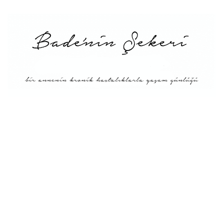
Menü
Tarifler
Blog Hakkında: Bade’nin
Şekeri’nin doğuşu ve
Misyonu
Kitaplar
Diyete Göre