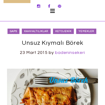
SKIP
TO
CONTENT
GAPS
KAHVALTILIKLAR
KETOJENIK
YEMEKLER
Unsuz Kıymalı Börek
23 Mart 2015
by
badeninsekeri