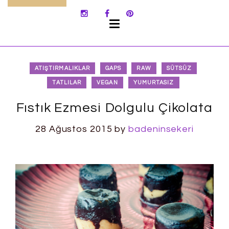
SKIP
TO
CONTENT
ATIŞTIRMALIKLAR
GAPS
RAW
SÜTSÜZ
TATLILAR
VEGAN
YUMURTASIZ
Fıstık Ezmesi Dolgulu Çikolata
28 Ağustos 2015
by
badeninsekeri