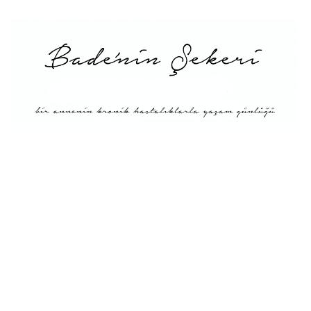
Menü
Tarifler
Blog Hakkında: Bade’nin
Şekeri’nin doğuşu ve
Misyonu
Kitaplar
Diyete Göre