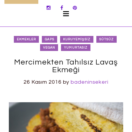
SKIP
TO
CONTENT
EKMEKLER
GAPS
KURUYEMIŞSIZ
SÜTSÜZ
VEGAN
YUMURTASIZ
Mercimekten Tahılsız Lavaş
Ekmeği
26 Kasım 2016
by
badeninsekeri