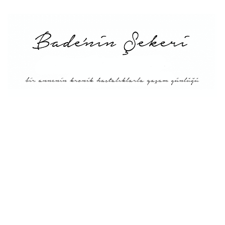
Menü
Tarifler
Blog Hakkında: Bade’nin
Şekeri’nin doğuşu ve
Misyonu
Kitaplar
Diyete Göre