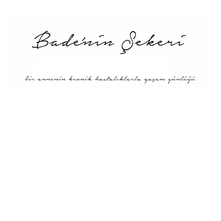
Menü
Tarifler
Blog Hakkında: Bade’nin
Şekeri’nin doğuşu ve
Misyonu
Kitaplar
Diyete Göre