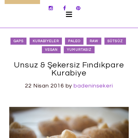
SKIP
TO
CONTENT
GAPS
KURABIYELER
PALEO
RAW
SÜTSÜZ
VEGAN
YUMURTASIZ
Unsuz & Şekersiz Fındıkpare
Kurabiye
22 Nisan 2016
by
badeninsekeri