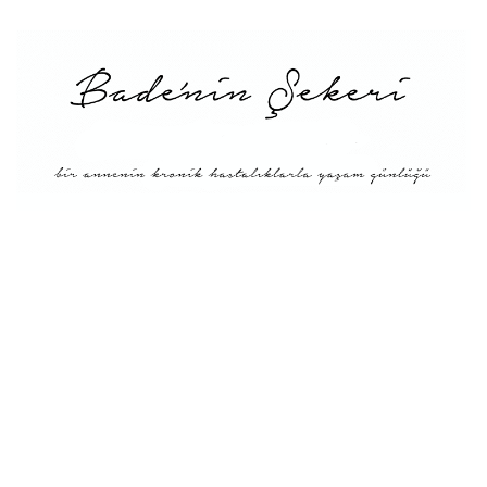
Menü
Tarifler
Blog Hakkında: Bade’nin
Şekeri’nin doğuşu ve
Misyonu
Kitaplar
Diyete Göre