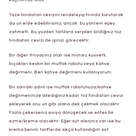
kaçınılmaz oldu.
Taze hindistan cevizini rendeleyip fırında kurutarak
da un elde edebilirsiniz, ancak bu yöntem epey
zahmetli. Bu yüzden tatlılara serpilen bildiğiniz toz
hindistan cevizi de işinizi görecektir.
Bir diğer ihtiyacınız olan ise motoru kuvvetli,
bıçakları keskin bir mutfak robotu veya kahve
değirmeni. Ben kahve değirmeni kullanıyorum.
Bir sonraki adım ise mutfak robotunuza/kahve
değirmeninize dilediğiniz kadar toz hindistan cevizi
ekleyerek onu un gibi olana dek çekmek olacaktır.
Fazla çekerseniz sıvıya dönüşecek ve enfes bir
ezme/krema olacaktır. Eğer süt alerjiniz var ise bu
krema benim tariflerde sıkça kullandığım süt