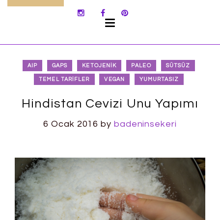
SKIP
TO
CONTENT
AIP
GAPS
KETOJENIK
PALEO
SÜTSÜZ
TEMEL TARIFLER
VEGAN
YUMURTASIZ
Hindistan Cevizi Unu Yapımı
6 Ocak 2016
by
badeninsekeri