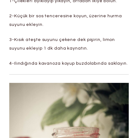
1-Çilekleri ayıklayıp yıkayın, ortadan ikiye bölün.
2-Küçük bir sos tenceresine koyun, üzerine hurma
suyunu ekleyin.
3-Kısık ateşte suyunu çekene dek pişirin, limon
suyunu ekleyip 1 dk daha kaynatın.
4-Ilındığında kavanoza koyup buzdolabında saklayın.