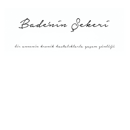
Menü
Tarifler
Blog Hakkında: Bade’nin
Şekeri’nin doğuşu ve
Misyonu
Kitaplar
Diyete Göre