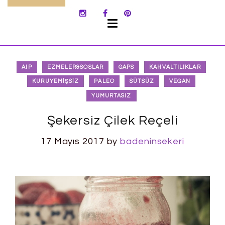
SKIP
TO
CONTENT
AIP
EZMELER&SOSLAR
GAPS
KAHVALTILIKLAR
KURUYEMIŞSIZ
PALEO
SÜTSÜZ
VEGAN
YUMURTASIZ
Şekersiz Çilek Reçeli
17 Mayıs 2017
by
badeninsekeri