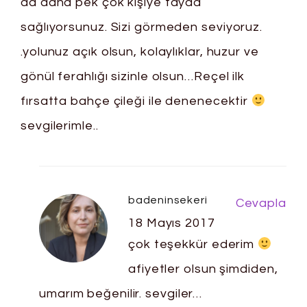
da daha pek çok kişiye fayda
sağlıyorsunuz. Sizi görmeden seviyoruz.
.yolunuz açık olsun, kolaylıklar, huzur ve
gönül ferahlığı sizinle olsun…Reçel ilk
fırsatta bahçe çileği ile denenecektir
sevgilerimle..
badeninsekeri
Cevapla
18 Mayıs 2017
çok teşekkür ederim
afiyetler olsun şimdiden,
umarım beğenilir. sevgiler…