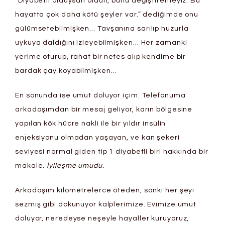
“Diyabetli olduysan oldun, bunu değiştiremeyiz. Bu
hayatta çok daha kötü şeyler var.” dediğimde onu
gülümsetebilmişken… Tavşanına sarılıp huzurla
uykuya daldığını izleyebilmişken… Her zamanki
yerime oturup, rahat bir nefes alıp kendime bir
bardak çay koyabilmişken…
En sonunda ise umut doluyor içim. Telefonuma
arkadaşımdan bir mesaj geliyor, karın bölgesine
yapılan kök hücre nakli ile bir yıldır insülin
enjeksiyonu olmadan yaşayan, ve kan şekeri
seviyesi normal giden tip 1 diyabetli biri hakkında bir
makale.
İyileşme umudu.
Arkadaşım kilometrelerce öteden, sanki her şeyi
sezmiş gibi dokunuyor kalplerimize. Evimize umut
doluyor, neredeyse neşeyle hayaller kuruyoruz,