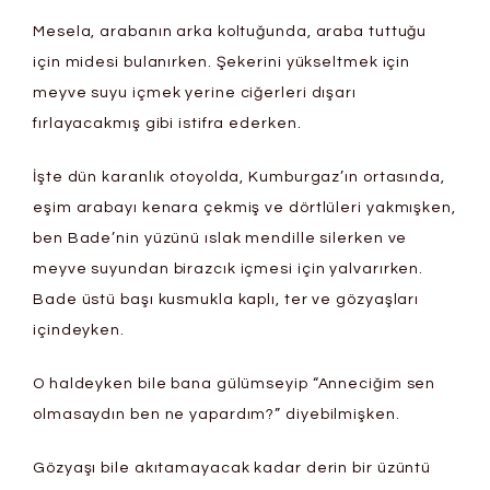
Mesela, arabanın arka koltuğunda, araba tuttuğu
için midesi bulanırken. Şekerini yükseltmek için
meyve suyu içmek yerine ciğerleri dışarı
fırlayacakmış gibi istifra ederken.
İşte dün karanlık otoyolda, Kumburgaz’ın ortasında,
eşim arabayı kenara çekmiş ve dörtlüleri yakmışken,
ben Bade’nin yüzünü ıslak mendille silerken ve
meyve suyundan birazcık içmesi için yalvarırken.
Bade üstü başı kusmukla kaplı, ter ve gözyaşları
içindeyken.
O haldeyken bile bana gülümseyip “Anneciğim sen
olmasaydın ben ne yapardım?” diyebilmişken.
Gözyaşı bile akıtamayacak kadar derin bir üzüntü