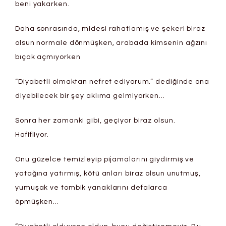
beni yakarken.
Daha sonrasında, midesi rahatlamış ve şekeri biraz
olsun normale dönmüşken, arabada kimsenin ağzını
bıçak açmıyorken
“Diyabetli olmaktan nefret ediyorum.” dediğinde ona
diyebilecek bir şey aklıma gelmiyorken…
Sonra her zamanki gibi, geçiyor biraz olsun.
Hafifliyor.
Onu güzelce temizleyip pijamalarını giydirmiş ve
yatağına yatırmış, kötü anları biraz olsun unutmuş,
yumuşak ve tombik yanaklarını defalarca
öpmüşken…